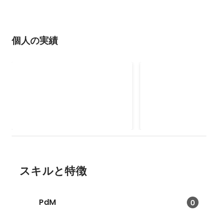
個人の実績
basou — AI エージェントの
Kozou — Postgr
作業を、コードの隣に記録す
「意味」を AI に
Claude Code などの AI エージェ
列の型ではなく業務的な
るOSS開発
イラするOSS開発
ントの作業 (実行コマンド・意思
本の列・status の
決定・承認・git スナップショッ
き行・正本ビュー) を C
2026年5月
2026年5月
ト・出力) を、コードの隣に置け
ON やビュー定義から
る構造化 JSONL として記録・再
MCP 経由で AI エー
生・検証できる OSS。エージェン
す OSS。「1 つの定
ト任せの開発でも「何を・なぜ」
の忠実な形へ」を掲げ
を後から辿れる。
ルでも正しいクエリを
スキルと特徴
PdM
0