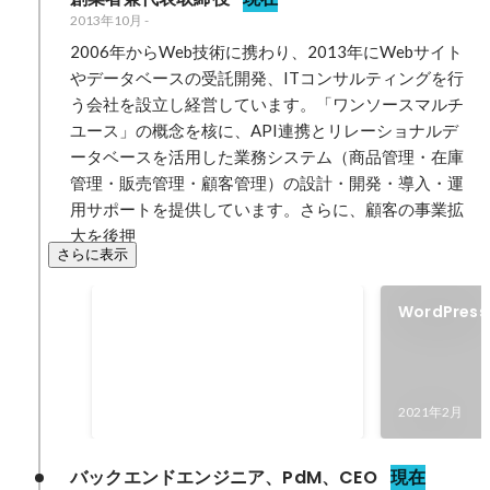
2013年10月
-
2006年からWeb技術に携わり、2013年にWebサイト
やデータベースの受託開発、ITコンサルティングを行
う会社を設立し経営しています。「ワンソースマルチ
ユース」の概念を核に、API連携とリレーショナルデ
ータベースを活用した業務システム（商品管理・在庫
管理・販売管理・顧客管理）の設計・開発・導入・運
用サポートを提供しています。さらに、顧客の事業拡
大を後押
さらに表示
情報システムに関する発明で
WordPres
特許出願
api"をリリ
情報システムに関する発明で特許
出願
2022年1月
-
2022年12月
2021年2月
バックエンドエンジニア、PdM、CEO
現在