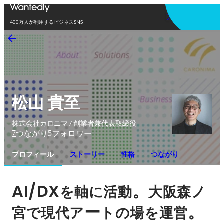
アプリを使う
400万人が利用するビジネスSNS
松山 貴至
株式会社カロニマ / 創業者兼代表取締役
7
5
つながり
フォロワー
プロフィール
ストーリー
性格
つながり
AI/DX
。
を軸に活動
大阪森ノ
ー
。
宮で現代ア
トの場を運営