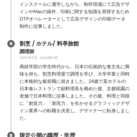
インスクールに通学しながら、制作現場にて広告デザ
インやMacの操作、印刷に関する知識を習得するため
DTPオペレーターとして広告デザインの印刷データ
制作に従事しました。
割烹 / ホテル/ 料亭旅館
調理師
1997年9月
-
2004年9月
商経学部の学生時代から、日本の伝統的な食文化に興
味を持ち、割烹料理屋で調理を学び、大学卒業と同時
に本格的な板前職に就きました。24歳で某ホテルの
日本食レストランで副料理長を務めた後、京都祇園の
老舗で日本料理に従事しました。その後、料理と同様
に「創造力」「表現力」を生かせるグラフィックデザ
イン業界への転職を決意し、デザイナーに転身しまし
た。
限定公開の職歴・学歴