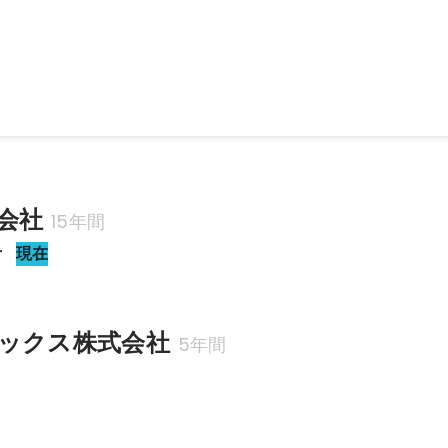
00名くらいのゲーム、ネット、IT系で働く人たちを集めてミニ四駆大会
続開催予定。
会社
15年間
r
現在
ックス株式会社
5年間
長