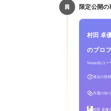
限定公開の
村田 卓
のプロ
Wantedl
過去の投
共通の知
村田 卓優