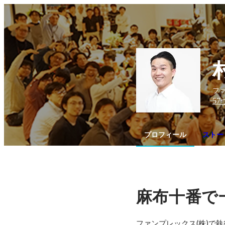
フ
57
プロフィール
ストー
麻布十番で
ファンプレックス(株)で