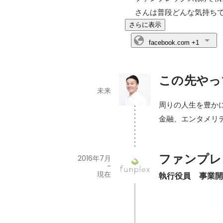
さんは普段どんな気持ち
さらに表示
facebook.com
+1
この先やっ
未来
周りの人生を豊か
金融、エンタメリ
ファンプレ
2016年7月
-
現在
執行役員　事業
六本木ミニ四