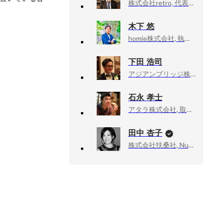
株式会社retro, 代表取締役
木下 悠
homie株式会社, 執行役員／VP of Sales
下田 浩司
アジアンブリッジ株式会社, 取締役
石永 孝士
アタラ株式会社, 取締役COO
田中 杏子
株式会社扶桑社, Numéro TOKYO編集長