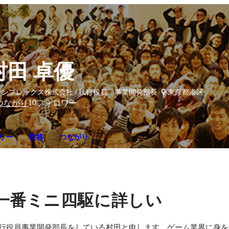
村田 卓優
ァンプレックス株式会社 / 執行役員 事業開発部長
東京都港区
10
つながり
フォロワー
リー
性格
つながり
一番ミニ四駆に詳しい
執行役員事業開発部長をしている村田と申します。ゲーム業界に身