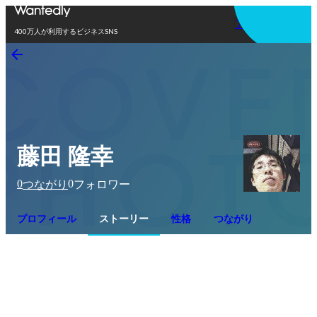
アプリを使う
400万人が利用するビジネスSNS
藤田 隆幸
0
0
つながり
フォロワー
プロフィール
ストーリー
性格
つながり