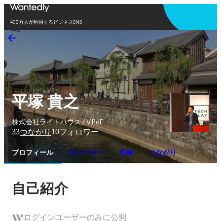
アプリを使う
400万人が利用するビジネスSNS
平塚 貴之
株式会社ライトハウス / VPoE
33
10
つながり
フォロワー
プロフィール
ストーリー
性格
つながり
自己紹介
ログインユーザーのみに公開