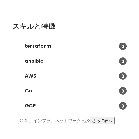
スキルと特徴
terraform
0
ansible
0
AWS
0
Go
0
GCP
0
GKE、インフラ、ネットワーク
他8件
さらに表示