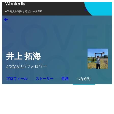
アプリを使う
400万人が利用するビジネスSNS
井上 拓海
2
2
つながり
フォロワー
プロフィール
ストーリー
性格
つながり