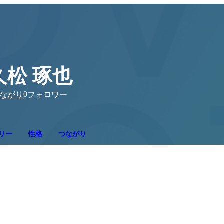
久松 琢也
0
ながり
フォロワー
リー
性格
つながり