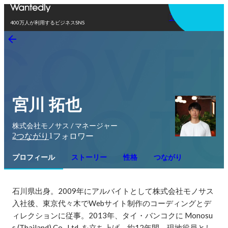
アプリを使う
400万人が利用するビジネスSNS
宮川 拓也
株式会社モノサス / マネージャー
2
1
つながり
フォロワー
プロフィール
ストーリー
性格
つながり
石川県出身。2009年にアルバイトとして株式会社モノサス
入社後、東京代々木でWebサイト制作のコーディングとデ
ィレクションに従事。2013年、タイ・バンコクに Monosu
s (Thailand) Co., Ltd. を立ち上げ、約12年間、現地役員とし