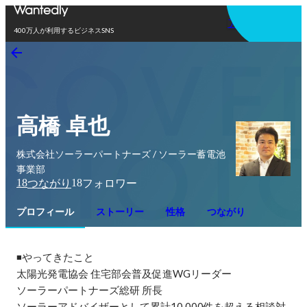
アプリを使う
400万人が利用するビジネスSNS
高橋 卓也
株式会社ソーラーパートナーズ / ソーラー蓄電池
事業部
18
18
つながり
フォロワー
プロフィール
ストーリー
性格
つながり
◾️やってきたこと

太陽光発電協会 住宅部会普及促進WGリーダー

ソーラーパートナーズ総研 所長

ソーラーアドバイザーとして累計10,000件を超える相談対