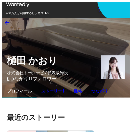
アプリを使う
400万人が利用するビジネスSNS
樋田 かおり
株式会社トークナビ / 代表取締役
0
11
つながり
フォロワー
プロフィール
ストーリー 1
性格
つながり
最近のストーリー