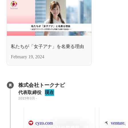
私たちが「女子アナ」を名乗る理由
February 19, 2024
株式会社トークナビ
代表取締役
現在
2015年3月
-
cyzo.com
venture.j
「元女子アナ社外取締役」増
アナウンサ