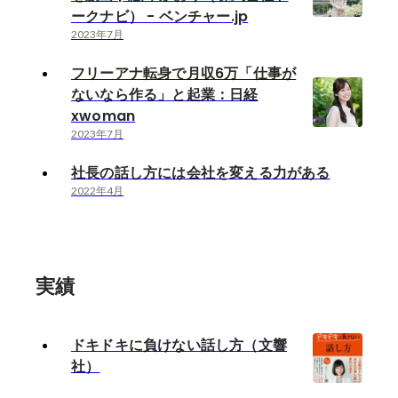
ークナビ） - ベンチャー.jp
2023年7月
フリーアナ転身で月収6万「仕事が
ないなら作る」と起業：日経
xwoman
2023年7月
社長の話し方には会社を変える力がある
2022年4月
実績
ドキドキに負けない話し方（文響
社）