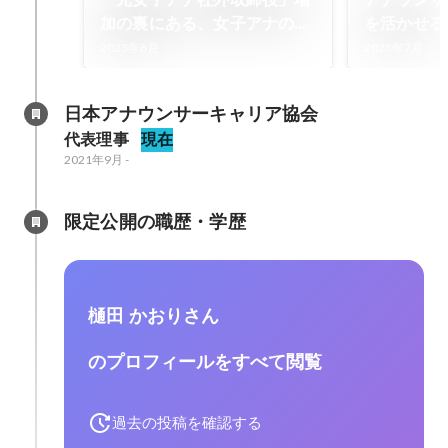
加の裏にある、女子アナのセ
を活かせる
カンドキャリア問題
アの機会を創
2023年8月
2023年7月
（株式会社
ンチャー.j
日本アナウンサーキャリア協会 
代表理事
現在
2021年9月
-
限定公開の職歴・学歴
樋田 かおりさん
のプロフィールをすべて閲覧
過去の投稿を確認する