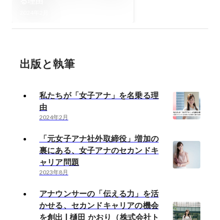
る理由
2024年2月
出版と執筆
私たちが「女子アナ」を名乗る理
由
2024年2月
「元女子アナ社外取締役」増加の
裏にある、女子アナのセカンドキ
ャリア問題
2023年8月
アナウンサーの「伝える力」を活
かせる、セカンドキャリアの機会
を創出 | 樋田 かおり（株式会社ト