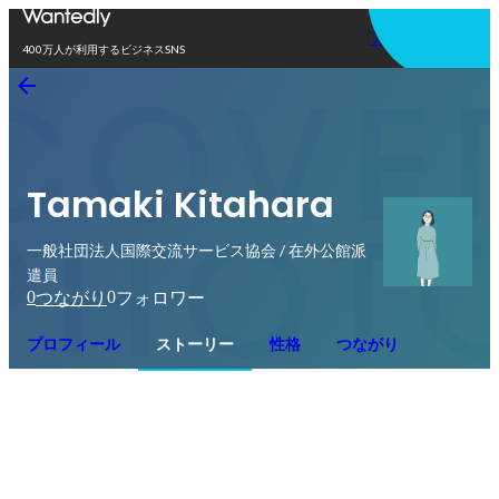
アプリを使う
400万人が利用するビジネスSNS
Tamaki Kitahara
一般社団法人国際交流サービス協会 / 在外公館派
遣員
0
0
つながり
フォロワー
プロフィール
ストーリー
性格
つながり