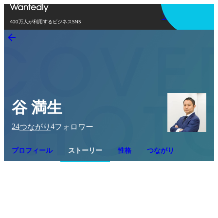
アプリを使う
400万人が利用するビジネスSNS
谷 満生
24
4
つながり
フォロワー
プロフィール
ストーリー
性格
つながり