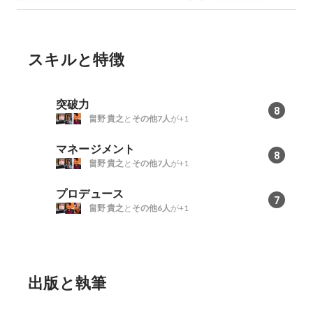
スキルと特徴
突破力
8
畠野 貴之
と
その他7人
が+1
マネージメント
8
畠野 貴之
と
その他7人
が+1
プロデュース
7
畠野 貴之
と
その他6人
が+1
出版と執筆