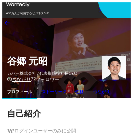
アプリを使う
400万人が利用するビジネスSNS
谷郷 元昭
カバー株式会社 / 代表取締役社長CEO
68
77
つながり
フォロワー
プロフィール
ストーリー 2
性格
つながり
自己紹介
ログインユーザーのみに公開