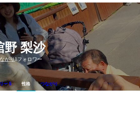
舘野 梨沙
1
ながり
フォロワー
リー 5
性格
つながり