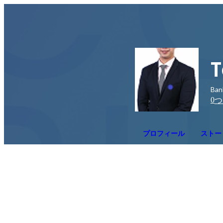
T
Ban
0
つ
プロフィール
ストー