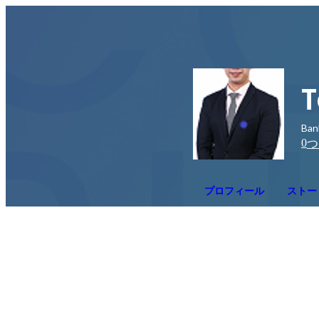
T
Ban
0
つ
プロフィール
ストー