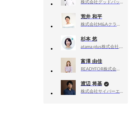
株式会社グッドパッチ, 人事グループマネージャー
荒井 和平
株式会社M&Aクラウド, 執行役員CTO
杉本 悠
atama plus株式会社, 人事、広報
富澤 由佳
READYFOR株式会社, 採用部 部長
渡辺 将基
株式会社サイバーエージェント, 新R25編集長