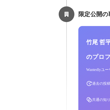
限定公開の
竹尾 哲
のプロ
Wantedl
過去の投
共通の知