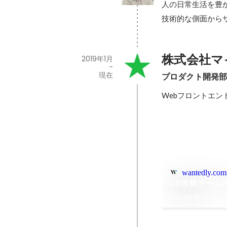
人の日常生活を豊
技術的な側面から
株式会社マ
2019年1月
-
現在
プロダクト開発
Webフロントエンド
wantedly.com
UX改善チームが
2021年3月