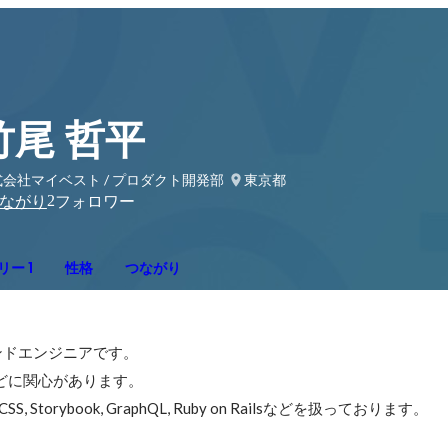
竹尾 哲平
会社マイベスト / プロダクト開発部
東京都
2
ながり
フォロワー
ー 1
性格
つながり
ドエンジニアです。

どに関心があります。

t.js, CSS, Storybook, GraphQL, Ruby on Railsなどを扱っております。