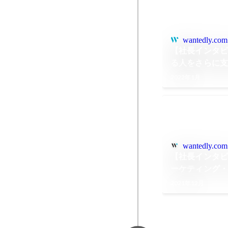
wantedly.com
【社長インタビ
る人をさらに
る道
2022年1月
wantedly.com
【社長インタビ
ーケティング
で〜
2021年12月