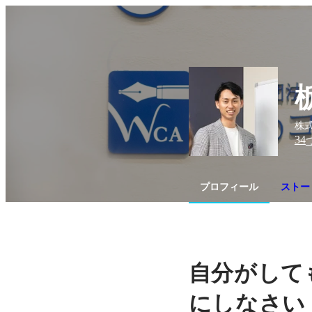
株
34
プロフィール
ストー
自分がして
にしなさい