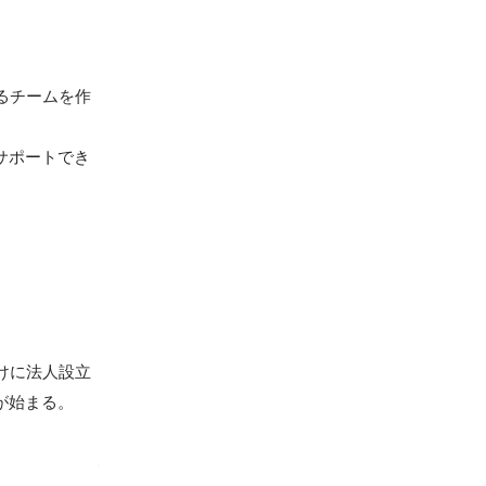
るチームを作
サポートでき
けに法人設立
始まる。
