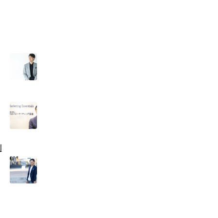
え
力
創
ン
き