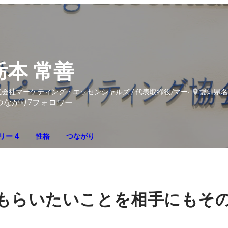
栃本 常善
式会社マーケティング・エッセンシャルズ / 代表取締役/マーケター
愛知県名
7
つながり
フォロワー
リー 4
性格
つながり
もらいたいことを相手にもそ