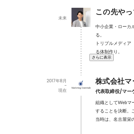
この先やっ
未来
中小企業・ローカ
る。

トリプルメディア
る体制作り。
さらに表示
株式会社マ
2017年8月
-
現在
代表取締役/マー
組織としてWeb
することを決断。
当時は、名古屋栄