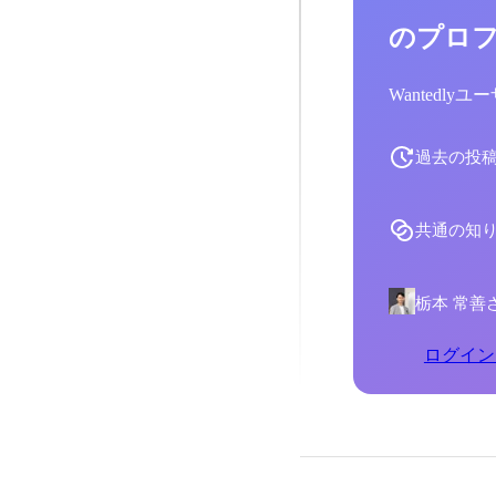
のプロ
Wantedl
過去の投
共通の知
栃本 常善
ログイン