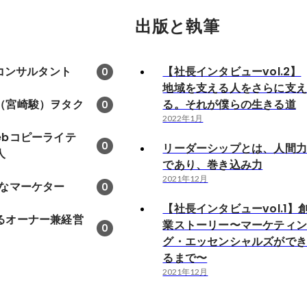
出版と執筆
Oコンサルタント
【社長インタビューvol.2】
0
地域を支える人をさらに支
（宮崎駿）ヲタク
る。それが僕らの生きる道
0
2022年1月
ebコピーライテ
0
リーダーシップとは、人間
人
であり、巻き込み力
2021年12月
意なマーケター
0
【社長インタビューvol.1】
るオーナー兼経営
業ストーリー〜マーケティ
0
グ・エッセンシャルズがで
るまで〜
2021年12月