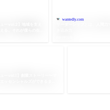
wantedly.com
ューvol.2】地域を支え
リーダーシップとは、人間力
支える。それが僕らの生き
き込み力
2021年12月
起業家向けマーケテ
ールを新規立ち上げ、
から50人の新規受講
2018年1月
-
2019年12月
ューvol.1】創業ストーリー〜マ
・エッセンシャルズができるま