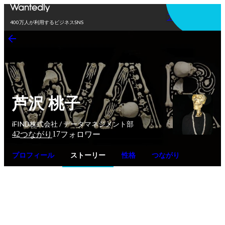
アプリを使う
400万人が利用するビジネスSNS
芦沢 桃子
iFIND株式会社 / データマネジメント部
42
17
つながり
フォロワー
プロフィール
ストーリー
性格
つながり