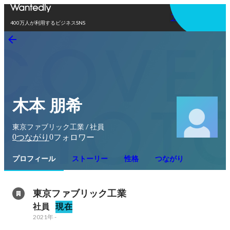
アプリを使う
400万人が利用するビジネスSNS
木本 朋希
東京ファブリック工業 / 社員
0
0
つながり
フォロワー
プロフィール
ストーリー
性格
つながり
東京ファブリック工業
社員
現在
2021年
-