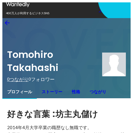
アプリを使う
400万人が利用するビジネスSNS
Tomohiro
Takahashi
0
0
つながり
フォロワー
プロフィール
ストーリー
性格
つながり
 :
好きな言葉
坊主丸儲け
2014年4月大学卒業の職歴なし無職です。
