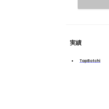
実績
TapBotchi