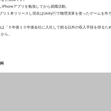
しiPhoneアプリを勉強してから就職活動。

neアプリ１本リリースし現在はUnityで物理演算を使ったゲームを作
由は「５年後１０年後会社に入社して頼る以外の収入手段を得るた
」から。
学科