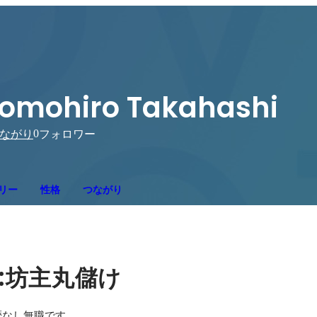
omohiro Takahashi
0
ながり
フォロワー
リー
性格
つながり
:
坊主丸儲け
歴なし無職です。
