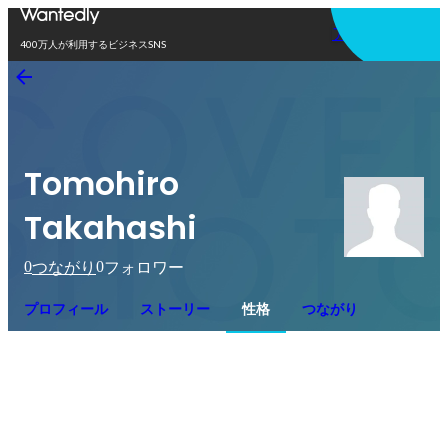
アプリを使う
400万人が利用するビジネスSNS
Tomohiro
Takahashi
0
0
つながり
フォロワー
プロフィール
ストーリー
性格
つながり