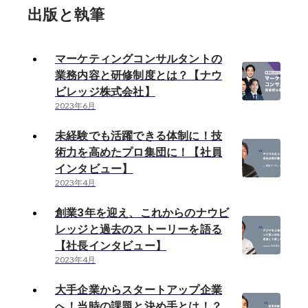
出版と執筆
マーケティングコンサルタントの
業務内容と研修制度とは？【ナウ
ビレッジ株式会社】
2023年6月
未経験でも活躍できる体制に！技
術力を高めたプロ集団に！【社員
インタビュー】
2023年4月
創業3年を迎え、これからのナウビ
レッジと過去のストーリーを語る
【社長インタビュー】
2023年4月
大手企業からスタートアップ企業
へ！当時の課題と決め手とは！？