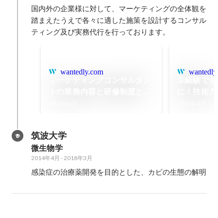
国内外の企業様に対して、マーケティングの全体観を
踏まえたうえで各々に適した施策を設計するコンサル
ティング及び実務代行を行っております。
wantedly.com
wantedly
マーケティングコンサルタン
未経験でも
トの業務内容と研修制度と
に！技術力
は？【ナウビレッジ株式会
に！【社員
2023年6月
2023年4月
社】
筑波大学
微生物学
2014年4月
-
2018年3月
感染症の治療薬開発を目的とした、カビの生態の解明