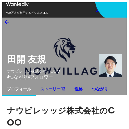
アプリを使う
400万人が利用するビジネスSNS
田開 友規
ナウビレッジ株式会社 / COO
4
4
つながり
フォロワー
プロフィール
ストーリー 12
性格
つながり
C
ナウビレッッジ株式会社の
OO