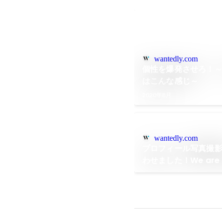
wantedly.com
個性を爆発させろ！～m
はこんな感じ～
2020年8月
wantedly.com
プロフィール写真撮
わせました！We are li
ナ時代"