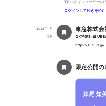
ログインユーザーの
ログインして続きを読む
東急株式会
2022年11月
-
現在
DX特別組織 URBAN
https://10q89s.jp/
限定公開の
妹尾 知