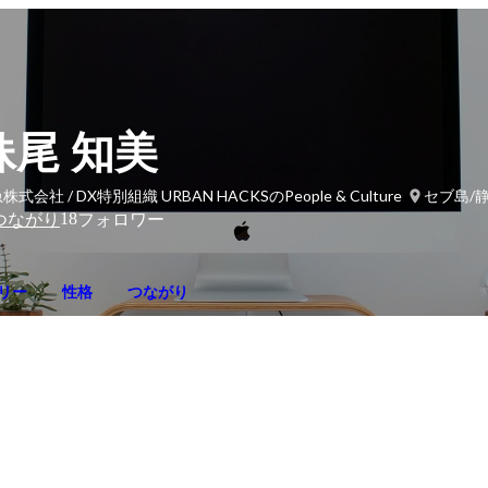
妹尾 知美
株式会社 / DX特別組織 URBAN HACKSのPeople & Culture
セブ島/
18
つながり
フォロワー
リー
性格
つながり