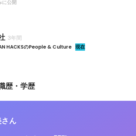
みに公開
社
3年間
 HACKSのPeople & Culture
現在
職歴・学歴
美さん