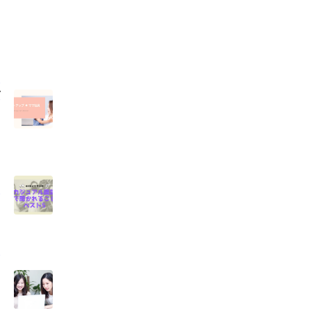
に
バ
ス
ト