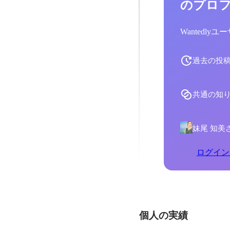
のプロ
Wantedl
過去の投
共通の知
妹尾 知美
ログイン
個人の実績