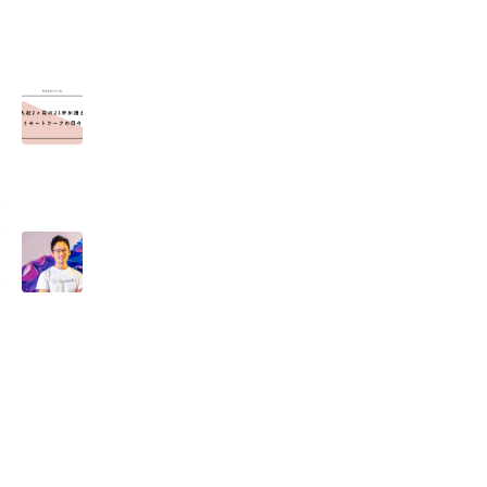
る
の
ス