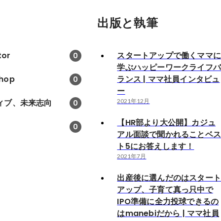
出版と執筆
tor
スタートアップで働くママ
0
学ぶハッピーワークライフ
hop
ランス | ママ社員インタビュ
0
ー
ィブ、未来志向
2021年12月
0
【HR部より大公開】カジュ
0
アル面談で聞かれることベ
ト5にお答えします！
2021年7月
出産後に選んだのはスター
アップ、子育て真っ只中で
IPO準備に全力投球できるの
はmanebiだから | ママ社員