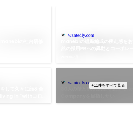
wantedly.com
anebiの社内研修
manebiの組織編成の疾走感をお
然の採用PRへの異動とコーポレ
リニューアル〜
2020年7月
wantedly.com
+11件をすべて見る
影をして久々に顔を合
30人の壁と50人の壁を超えてHea
ving in "withコロ
Companyを目指したい