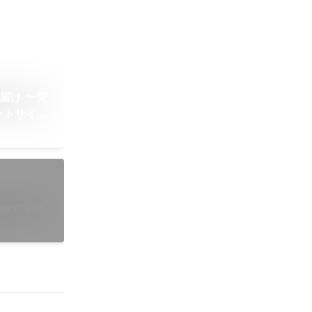
届け 〜突
ートサイト
rtTech