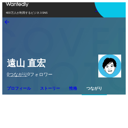
アプリを使う
400万人が利用するビジネスSNS
遠山 直宏
0
0
つながり
フォロワー
プロフィール
ストーリー
性格
つながり