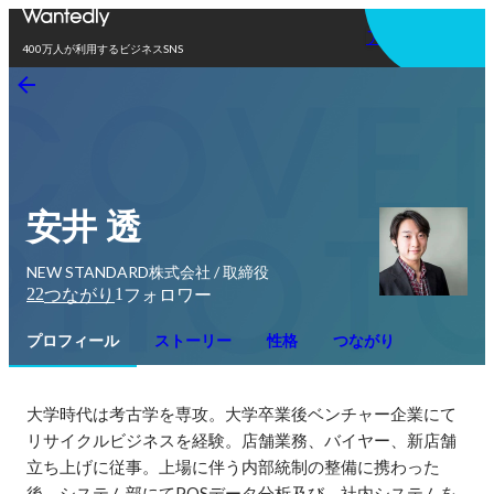
アプリを使う
400万人が利用するビジネスSNS
安井 透
NEW STANDARD株式会社 / 取締役
22
1
つながり
フォロワー
プロフィール
ストーリー
性格
つながり
大学時代は考古学を専攻。大学卒業後ベンチャー企業にて
リサイクルビジネスを経験。店舗業務、バイヤー、新店舗
立ち上げに従事。上場に伴う内部統制の整備に携わった
後、システム部にてPOSデータ分析及び、社内システムを