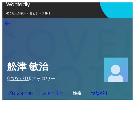
アプリを使う
400万人が利用するビジネスSNS
舩津 敏治
0
0
つながり
フォロワー
プロフィール
ストーリー
性格
つながり