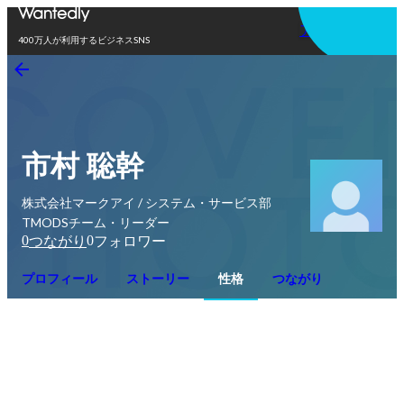
アプリを使う
400万人が利用するビジネスSNS
市村 聡幹
株式会社マークアイ / システム・サービス部
TMODSチーム・リーダー
0
0
つながり
フォロワー
プロフィール
ストーリー
性格
つながり