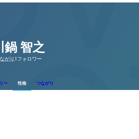
川鍋 智之
1
ながり
フォロワー
リー
性格
つながり