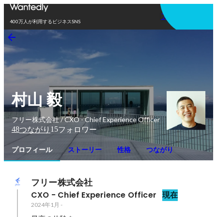
アプリを使う
400万人が利用するビジネスSNS
村山 毅
フリー株式会社 / CXO - Chief Experience Officer
48
15
つながり
フォロワー
プロフィール
ストーリー
性格
つながり
フリー株式会社
CXO - Chief Experience Officer
現在
2024年1月
-