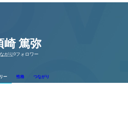
須崎 篤弥
0
ながり
フォロワー
リー
性格
つながり