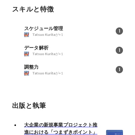
スキルと特徴
スケジュール管理
1
Tatsuo Kurita
が+1
データ解析
1
Tatsuo Kurita
が+1
調整力
1
Tatsuo Kurita
が+1
出版と執筆
大企業の新規事業プロジェクト推
進における「つまずきポイント」