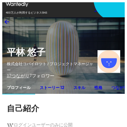
アプリを使う
400万人が利用するビジネスSNS
平林 悠子
株式会社コパイロツト / プロジェクトマネージャ
ー
17
7
つながり
フォロワー
プロフィール
ストーリー 12
スキル
性格
つなが
自己紹介
ログインユーザーのみに公開