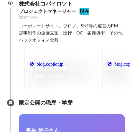
株式会社コパイロツト
プロジェクトマネージャー
現在
2017年7月
-
コーポレートサイト、ブログ、SNS等の運営のPM、
記事制作の企画立案・進行・QC・各種折衝、その他
バックオフィス全般
blog.copilot.jp
blog.copi
大企業の新規事業プロジェク
組織のミッ
ト推進における「つまずきポ
ロジェクト
イント」とその対応策［セミ
立させる方
2024年7月
2024年6月
ナーレポート］ - COPILOT
ースケース
KNOWLEDGE
COPILOT 
限定公開の職歴・学歴
平林 悠子さん