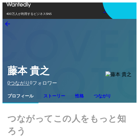
アプリを使う
400万人が利用するビジネスSNS
藤本 貴之
0
0
つながり
フォロワー
プロフィール
ストーリー
性格
つながり
つながってこの人をもっと知
ろう