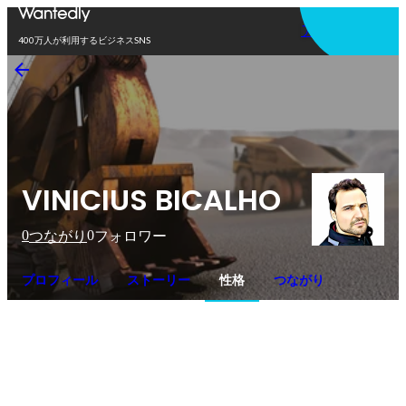
アプリを使う
400万人が利用するビジネスSNS
VINICIUS BICALHO
0
0
つながり
フォロワー
プロフィール
ストーリー
性格
つながり