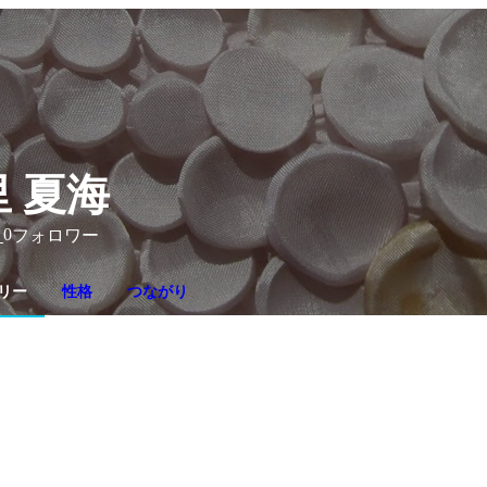
 夏海
0
り
フォロワー
リー
性格
つながり