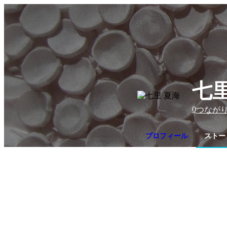
七里
0
つなが
プロフィール
ストー