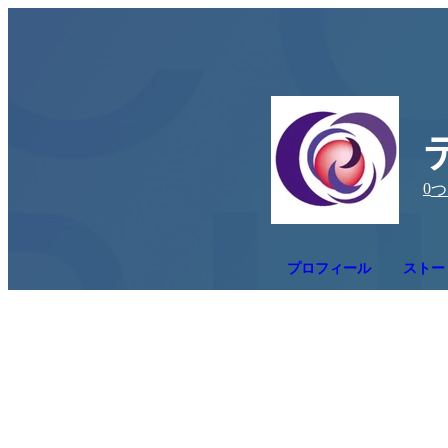
0
つ
プロフィール
ストー