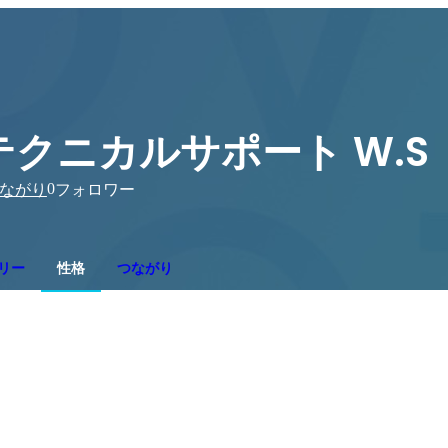
テクニカルサポート W.S
0
ながり
フォロワー
リー
性格
つながり