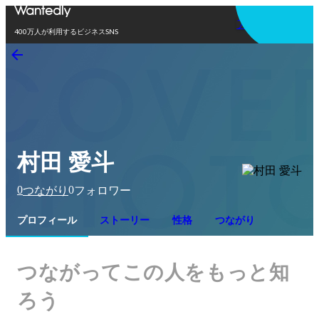
アプリを使う
400万人が利用するビジネスSNS
村田 愛斗
0
0
つながり
フォロワー
プロフィール
ストーリー
性格
つながり
つながってこの人をもっと知
ろう