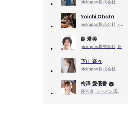
pickupon株式会社, 営業
Yoichi Obata
pickupon株式会社, Founder・代表取締役
島 愛美
pickupon株式会社, IS
下山 奈々
pickupon株式会社, アシスタント
梅澤 愛優香
経営者, ラーメン店店主