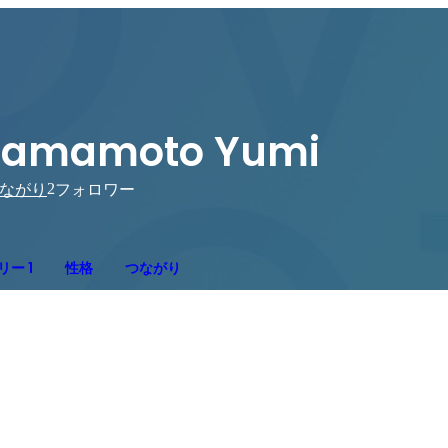
Yamamoto Yumi
2
ながり
フォロワー
ー 1
性格
つながり