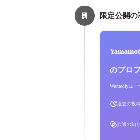
限定公開の
Yamamo
のプロ
Wantedl
過去の投
共通の知