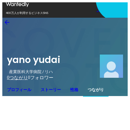
アプリを使う
400万人が利用するビジネスSNS
yano yudai
産業医科大学病院 / リハ
0
0
つながり
フォロワー
プロフィール
ストーリー
性格
つながり