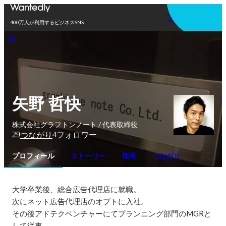
アプリを使う
400万人が利用するビジネスSNS
矢野 哲快
株式会社グラフトンノート / 代表取締役
29
4
つながり
フォロワー
プロフィール
ストーリー
性格
つながり
大学卒業後、総合広告代理店に就職。

次にネット広告代理店のオプトに入社。

その後アドテクベンチャーにてプランニング部門のMGRと
して従事。
