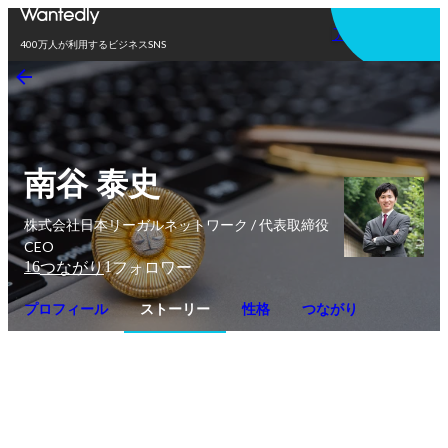
アプリを使う
400万人が利用するビジネスSNS
南谷 泰史
株式会社日本リーガルネットワーク / 代表取締役
CEO
16
1
つながり
フォロワー
プロフィール
ストーリー
性格
つながり