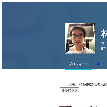
ウ
0
つ
プロフィール
ストー
＜現在、積極的に転職活
さらに表示