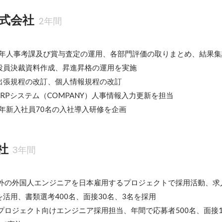
式会社
2年間
11年人事考課及び賞与査定の運用、各部門評価の取りまとめ、結果
役員決裁資料作成、昇進昇格の運用を実施

出張規程の改訂、個人情報規程の改訂

RPシステム（COMPANY）人事情報入力更新を担当

2年新入社員70名の入社導入研修を企画
社
3年間
海外の外国人エンジニアを日本雇用するプロジェクトで採用活動、求
活用、書類選考400名、面接30名、3名を採用

プロジェクト向けエンジニア採用担当、年間で応募者500名、面接1