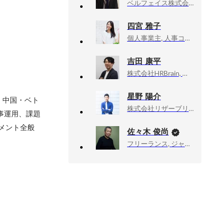
ベルフェイス株式会社, カスタマーサクセスマーケター
四宮 雅子
個人事業主, 人事コンサルタント
吉田 康平
株式会社HRBrain, カスタマーサクセス
星野 陽介
・中国・ベト
株式会社リザーブリンク, 事業開発部
事運用、課題
メント全般
佐々木 俊尚
フリーランス, ジャーナリスト・作家
月