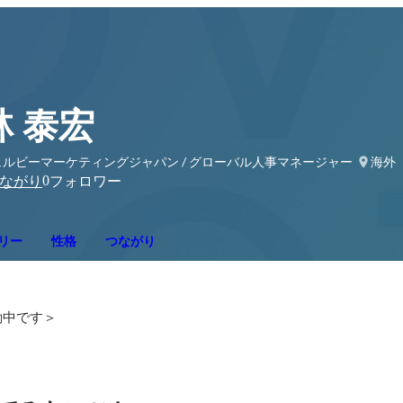
林 泰宏
ェルビーマーケティングジャパン / グローバル人事マネージャー
海外
0
ながり
フォロワー
リー
性格
つながり
動中です＞