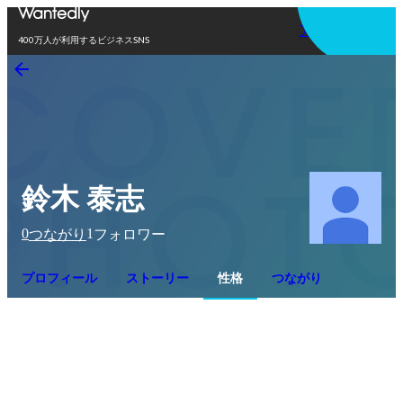
アプリを使う
400万人が利用するビジネスSNS
鈴木 泰志
0
1
つながり
フォロワー
プロフィール
ストーリー
性格
つながり