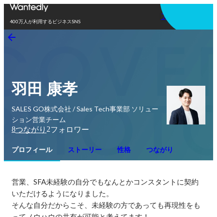
アプリを使う
400万人が利用するビジネスSNS
羽田 康孝
SALES GO株式会社 / Sales Tech事業部 ソリュー
ション営業チーム
8
2
つながり
フォロワー
プロフィール
ストーリー
性格
つながり
営業、SFA未経験の自分でもなんとかコンスタントに契約
いただけるようになりました。

そんな自分だからこそ、未経験の方であっても再現性をも
ってノウハウの共有が可能と考えてます！
