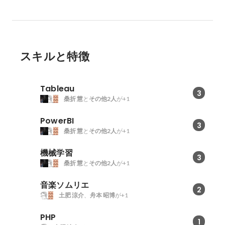
スキルと特徴
Tableau
3
桑折 慧
と
その他2人
が+1
PowerBI
3
桑折 慧
と
その他2人
が+1
機械学習
3
桑折 慧
と
その他2人
が+1
音楽ソムリエ
2
土肥 涼介
、
舟本 昭博
が+1
PHP
1