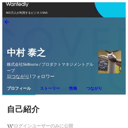
アプリを使う
400万人が利用するビジネスSNS
中村 泰之
株式会社Skillnote / プロダクトマネジメントグル
ープ
11
1
つながり
フォロワー
プロフィール
ストーリー
性格
つながり
自己紹介
ログインユーザーのみに公開