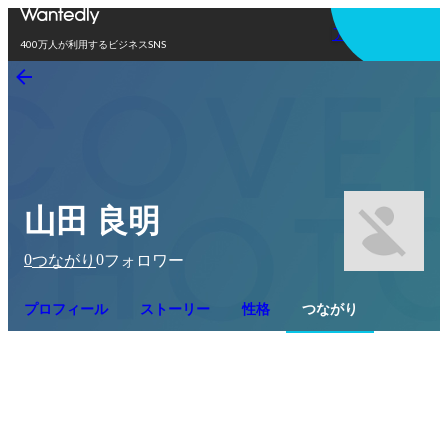
アプリを使う
400万人が利用するビジネスSNS
山田 良明
0
0
つながり
フォロワー
プロフィール
ストーリー
性格
つながり