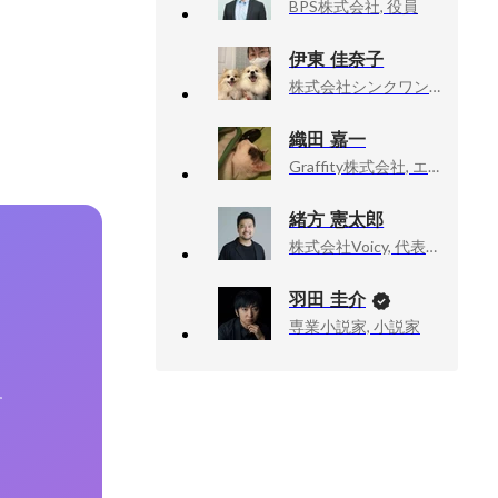
BPS株式会社, 役員
伊東 佳奈子
株式会社シンクワン, 営業部 エリア長
織田 嘉一
Graffity株式会社, エンジニア
緒方 憲太郎
株式会社Voicy, 代表取締役 CEO
羽田 圭介
専業小説家, 小説家
す