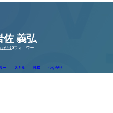
岩佐 義弘
0
ながり
フォロワー
リー
スキル
性格
つながり