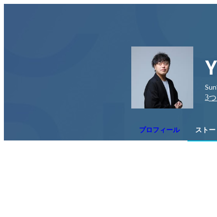
Y
Sun*
3
つ
プロフィール
ストー