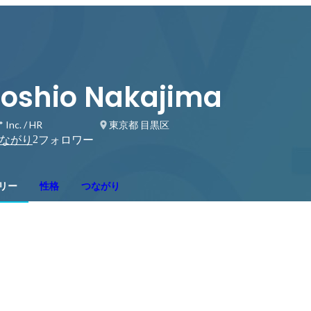
oshio Nakajima
 Inc. / HR
東京都 目黒区
2
ながり
フォロワー
リー
性格
つながり