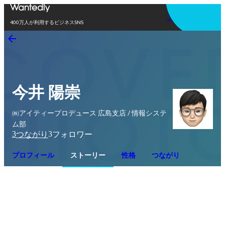
アプリを使う
400万人が利用するビジネスSNS
今井 陽崇
㈱アイティープロデュース 広島支店 / 情報システ
ム部
3
3
つながり
フォロワー
プロフィール
ストーリー
性格
つながり