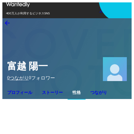
アプリを使う
400万人が利用するビジネスSNS
富越 陽一
0
0
つながり
フォロワー
プロフィール
ストーリー
性格
つながり